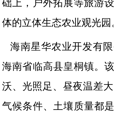
础上，户外拓展等旅游
体的立体生态农业观光园
海南星华农业开发有限
海南省临高县皇桐镇。
沃、光照足、昼夜温差大
气候条件、土壤质量都