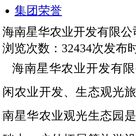
集团荣誉
海南星华农业开发有限公
浏览次数：32434次
发布时间
海南星华农业开发有限
闲农业开发、生态观光
南星华农业观光生态园