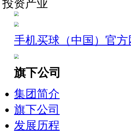
投资产业
手机买球（中国）官方
旗下公司
集团简介
旗下公司
发展历程