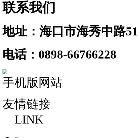
联系我们
地址：海口市海秀中路51
电话：0898-66766228
手机版网站
友情链接
LINK