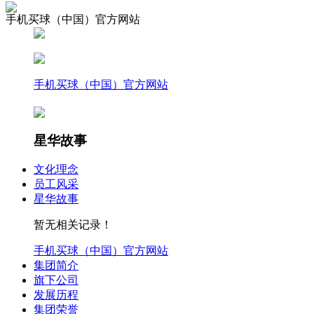
手机买球（中国）官方网站
手机买球（中国）官方网站
星华故事
文化理念
员工风采
星华故事
暂无相关记录！
手机买球（中国）官方网站
集团简介
旗下公司
发展历程
集团荣誉