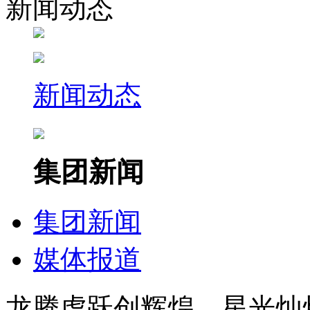
新闻动态
新闻动态
集团新闻
集团新闻
媒体报道
龙腾虎跃创辉煌，星光灿烂谱