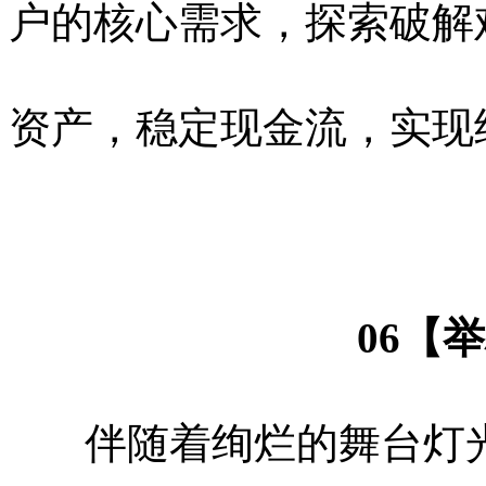
户的核心需求，探索破解
资产，稳定现金流，实现
06【
伴随着绚烂的舞台灯光，