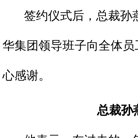
签约仪式后，总裁孙燕
华集团领导班子向全体员工
心感谢。
总裁孙