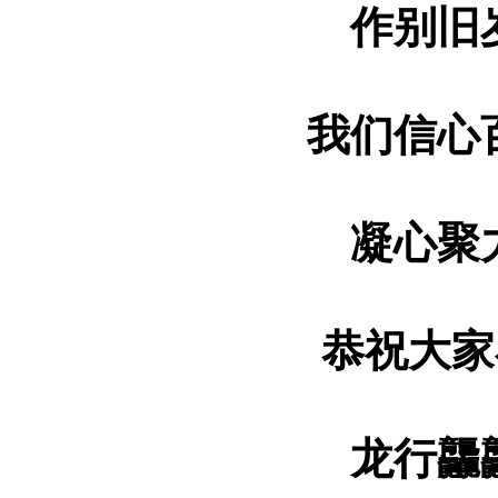
作别旧
我们信心
凝心聚
恭祝大家
龙行龘