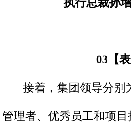
执行总裁孙
03【
接着，集团领导分别为
管理者、优秀员工和项目