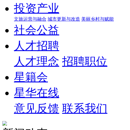
投资产业
文旅运营与融合
城市更新与改造
美丽乡村与赋能
社会公益
人才招聘
人才理念
招聘职位
星籍会
星华在线
意见反馈
联系我们