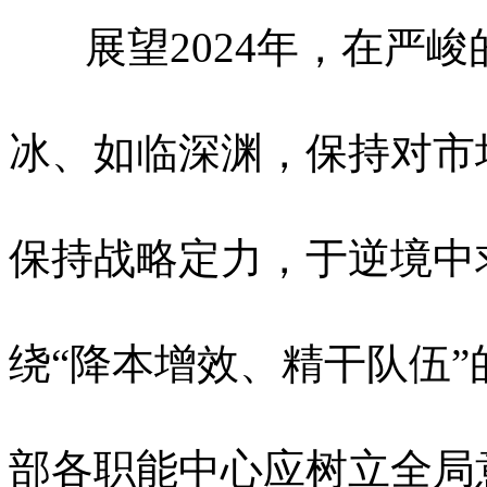
展望2024年，在严峻
冰、如临深渊，保持对市
保持战略定力，于逆境中
绕“降本增效、精干队伍
部各职能中心应树立全局